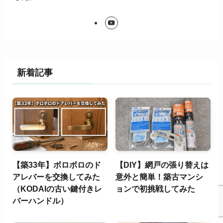
新着記事
【築33年】ボロボロのド
【DIY】網戸の張り替えは
アレバーを交換してみた
意外と簡単！築古マンシ
（KODAIの古い鍵付きレ
ョンで初挑戦してみた
バーハンドル）