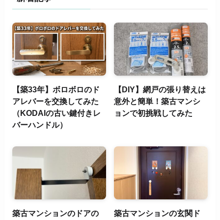
【築33年】ボロボロのド
【DIY】網戸の張り替えは
アレバーを交換してみた
意外と簡単！築古マンシ
（KODAIの古い鍵付きレ
ョンで初挑戦してみた
バーハンドル）
築古マンションのドアの
築古マンションの玄関ド