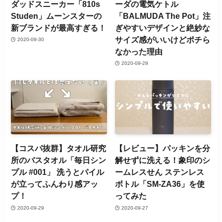
ダッドスニーカー「810s
ーダの電気ケトル
Studen」ムーンスターの
「BALMUDA The Pot」注
新ブランドが最高すぎる！
ぎやすいデザインと絶妙な
サイズ感がいいけどポチら
2020-09-30
なかった理由
2020-09-29
【コスパ抜群】タオル研究
【レビュー】パッキンを分
所のバスタオル「毎日シン
解せずに洗える！象印のシ
プル #001」 洗うとパイル
ームレスせん ステンレス
が立ってふんわり感アッ
ボトル「SM-ZA36」を使
プ！
ってみた
2020-09-29
2020-09-27