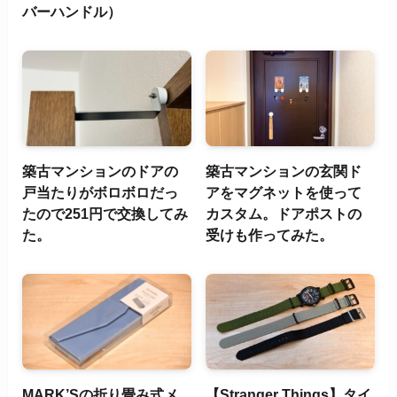
バーハンドル）
築古マンションのドアの
築古マンションの玄関ド
戸当たりがボロボロだっ
アをマグネットを使って
たので251円で交換してみ
カスタム。ドアポストの
た。
受けも作ってみた。
MARK’Sの折り畳み式メ
【Stranger Things】タイ