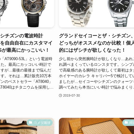
】シチズンの電波時計
グランドセイコーとザ・シチズン
0」を自由自在にカスタマイ
どっちがオススメなのか比較！個
TSが最高にかっこいい！
的にはザシチが欲しくなった！
AT9090-53L」という電波時
少し前から突然腕時計が欲しくなり…あれ
した。最高にカッコいい時計で
れ調べまくっているロンスタです。シンプ
ますが…最後の最後まで悩んだ
で高級感のある腕時計が欲しくて最初はタ
す。それは…累計販売10万本
ホイヤーのカレラ キャリバー5で検討して
ンのベストセラー「AT8040」
ましたが…セイコーやシチズンのクォーツ
T8040はチタニウムを採用し...
調べてみたら本当にいい時計で悩みまくり..
2019-07-30
コメダ珈琲
掃