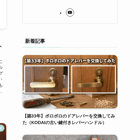
、
新着記事
人
こ
ル
グ
い
も
.
【築33年】ボロボロのドアレバーを交換してみ
た（KODAIの古い鍵付きレバーハンドル）
除