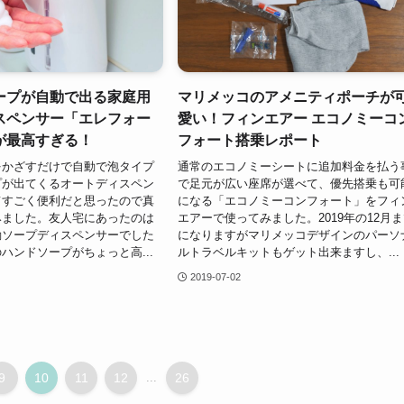
ープが自動で出る家庭用
マリメッコのアメニティポーチが
スペンサー「エレフォー
愛い！フィンエアー エコノミーコ
が最高すぎる！
フォート搭乗レポート
をかざすだけで自動で泡タイプ
通常のエコノミーシートに追加料金を払う
プが出てくるオートディスペン
で足元が広い座席が選べて、優先搭乗も可
てすごく便利だと思ったので真
になる「エコノミーコンフォート」をフィ
みました。友人宅にあったのは
エアーで使ってみました。2019年の12月
動ソープディスペンサーでした
になりますがマリメッコデザインのパーソ
ハンドソープがちょっと高...
ルトラベルキットもゲット出来ますし、...
2019-07-02
9
10
11
12
...
26