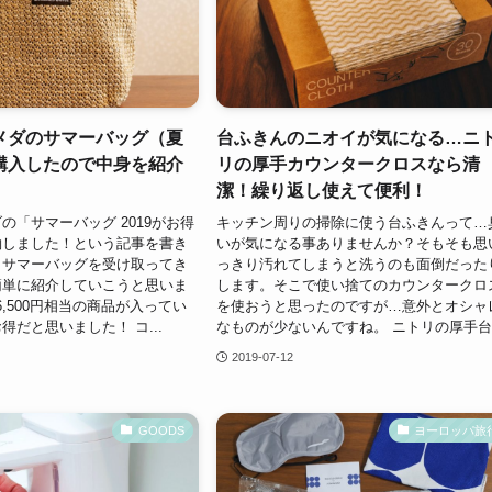
メダのサマーバッグ（夏
台ふきんのニオイが気になる…ニ
購入したので中身を紹介
リの厚手カウンタークロスなら清
潔！繰り返し使えて便利！
の「サマーバッグ 2019がお得
キッチン周りの掃除に使う台ふきんって…
約しました！という記事を書き
いが気になる事ありませんか？そもそも思
日サマーバッグを受け取ってき
っきり汚れてしまうと洗うのも面倒だった
簡単に紹介していこうと思いま
します。そこで使い捨てのカウンタークロ
で6,500円相当の商品が入ってい
を使おうと思ったのですが…意外とオシャ
得だと思いました！ コ...
なものが少ないんですね。 ニトリの厚手台.
2019-07-12
GOODS
ヨーロッパ旅