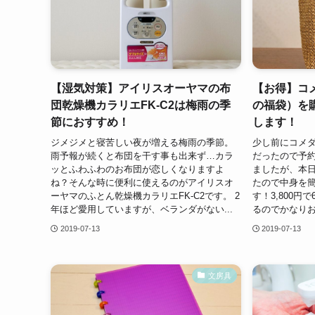
【湿気対策】アイリスオーヤマの布
【お得】コ
団乾燥機カラリエFK-C2は梅雨の季
の福袋）を
節におすすめ！
します！
ジメジメと寝苦しい夜が増える梅雨の季節。
少し前にコメダ
雨予報が続くと布団を干す事も出来ず…カラ
だったので予
ッとふわふわのお布団が恋しくなりますよ
ましたが、本
ね？そんな時に便利に使えるのがアイリスオ
たので中身を
ーヤマのふとん乾燥機カラリエFK-C2です。 2
す！3,800円
年ほど愛用していますが、ベランダがない...
るのでかなりお
2019-07-13
2019-07-13
文房具