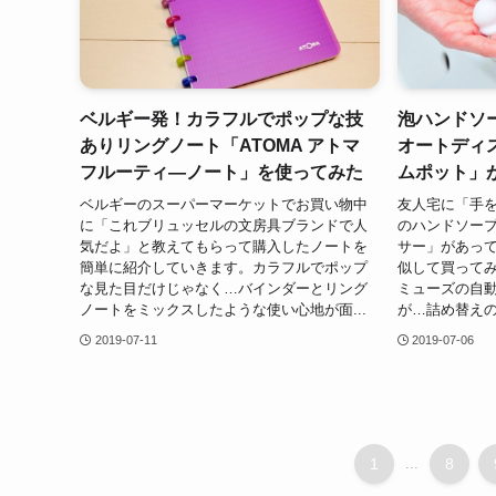
ベルギー発！カラフルでポップな技
泡ハンドソ
ありリングノート「ATOMA アトマ
オートディ
フルーティ―ノート」を使ってみた
ムポット」
ベルギーのスーパーマーケットでお買い物中
友人宅に「手
に「これブリュッセルの文房具ブランドで人
のハンドソー
気だよ」と教えてもらって購入したノートを
サー」があっ
簡単に紹介していきます。カラフルでポップ
似して買って
な見た目だけじゃなく…バインダーとリング
ミューズの自
ノートをミックスしたような使い心地が面...
が…詰め替えの
2019-07-11
2019-07-06
1
...
8