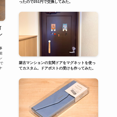
ったので251円で交換してみた。
可
ン
事
能
ン
築古マンションの玄関ドアをマグネットを使っ
まで
てカスタム。ドアポストの受けも作ってみた。
ナ