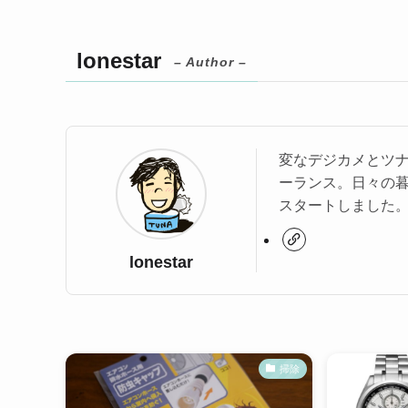
lonestar
– Author –
変なデジカメとツ
ーランス。日々の
スタートしました
lonestar
掃除