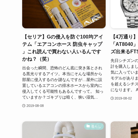
【セリア】Gの侵入を防ぐ100均アイ
【4万通り
テム「エアコンホース 防虫キャップ
「AT804
」これ読んで買わない人いるんです
ズ出来るF
かね？（笑）
先日シチズンの「
計を購入しま
出会った瞬間、恐怖のどん底に突き落とされ
気に入ってい
る黒光りするアイツ。本当にそんな場所から
モデルがありま
部屋に侵入するのか謎なんですが…屋外に設
を超えるシチズ
置しているエアコンの排水ホースから室内に
になります。 A
侵入してくる可能性もあるんですって。 知っ
ていますか？ゴキブリは暗く、狭い湿気...
2019-08-02
2019-08-08
暮らし