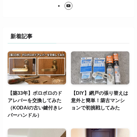
新着記事
【築33年】ボロボロのド
【DIY】網戸の張り替えは
アレバーを交換してみた
意外と簡単！築古マンシ
（KODAIの古い鍵付きレ
ョンで初挑戦してみた
バーハンドル）