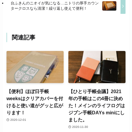
台ふきんのニオイが気になる…ニトリの厚手カウン
タークロスなら清潔！繰り返し使えて便利！
関連記事
【便利】ほぼ日手帳
【ひとり手帳会議】2021
weeksはクリアカバーを付
年の手帳はこの4冊に決め
けると使い道がグッと広が
た！メインのライフログは
ります！
ジブン手帳DAYs miniにし
ました。
2020-12-01
2020-11-30