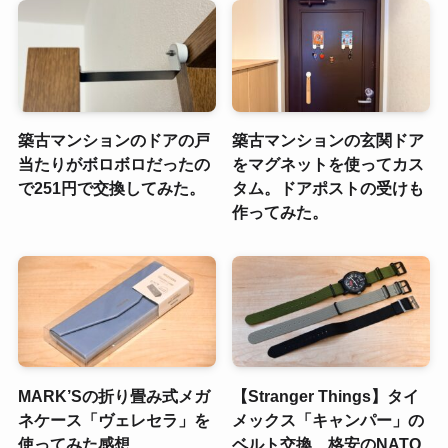
築古マンションのドアの戸
築古マンションの玄関ドア
当たりがボロボロだったの
をマグネットを使ってカス
で251円で交換してみた。
タム。ドアポストの受けも
作ってみた。
MARK’Sの折り畳み式メガ
【Stranger Things】タイ
ネケース「ヴェレセラ」を
メックス「キャンパー」の
使ってみた感想
ベルト交換、格安のNATO