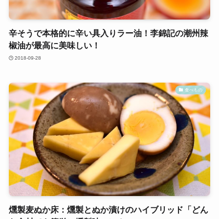
辛そうで本格的に辛い具入りラー油！李錦記の潮州辣
椒油が最高に美味しい！
2018-09-28
食べもの
燻製麦ぬか床：燻製とぬか漬けのハイブリッド「どん