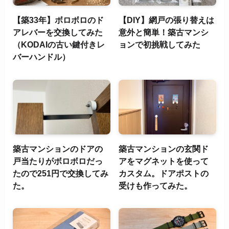
【築33年】ボロボロのド
【DIY】網戸の張り替えは
アレバーを交換してみた
意外と簡単！築古マンシ
（KODAIの古い鍵付きレ
ョンで初挑戦してみた
バーハンドル）
築古マンションのドアの
築古マンションの玄関ド
戸当たりがボロボロだっ
アをマグネットを使って
たので251円で交換してみ
カスタム。ドアポストの
た。
受けも作ってみた。