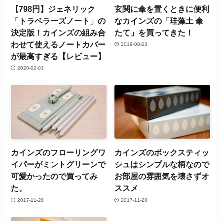
【798円】ジェネリック
玄関に傘を置くときに便利
「トラベラーズノート」の
なカインズの「珪藻土 傘
決定版！カインズの組み合
たて」を買ってきた！
わせて使えるノートカバー
2019-08-23
が最高すぎる【レビュー】
2020-02-01
カインズのフローリングワ
カインズのボックスティッ
イパーがミントグリーンで
シュはシンプルな柄なので
可愛かったので買ってみ
お部屋の雰囲気を壊さずオ
た。
ススメ
2017-11-28
2017-11-20