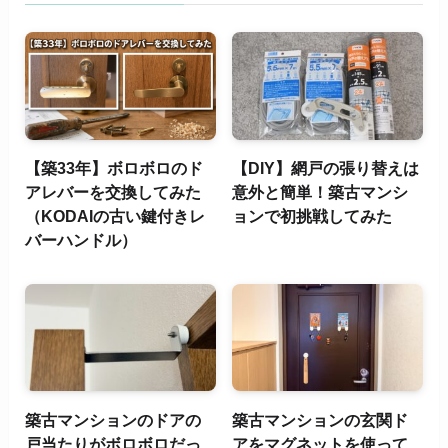
【築33年】ボロボロのド
【DIY】網戸の張り替えは
アレバーを交換してみた
意外と簡単！築古マンシ
（KODAIの古い鍵付きレ
ョンで初挑戦してみた
バーハンドル）
築古マンションのドアの
築古マンションの玄関ド
戸当たりがボロボロだっ
アをマグネットを使って